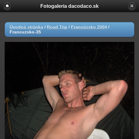
Fotogaleria dacodaco.sk
Úvodná stránka
/
Road Trip
/
Francúzsko 2004
/
Francuzsko-35