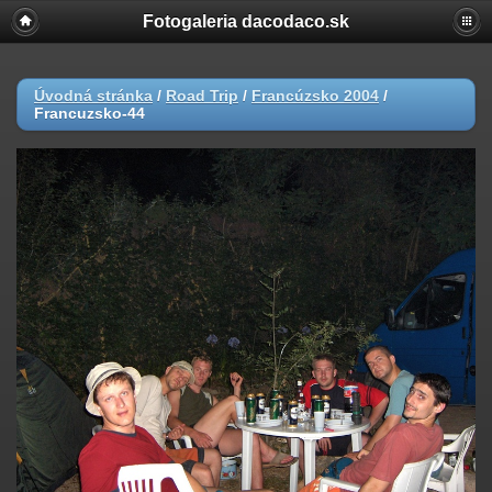
Fotogaleria dacodaco.sk
Úvodná stránka
/
Road Trip
/
Francúzsko 2004
/
Francuzsko-44