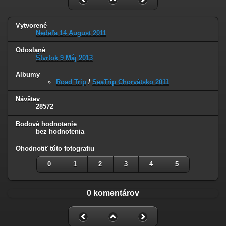
Vytvorené
Nedeľa 14 August 2011
Odoslané
Štvrtok 9 Máj 2013
Albumy
Road Trip
/
SeaTrip Chorvátsko 2011
Návštev
28572
Bodové hodnotenie
bez hodnotenia
Ohodnotiť túto fotografiu
0
1
2
3
4
5
0 komentárov