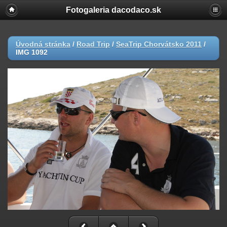
Fotogaleria dacodaco.sk
Úvodná stránka
/
Road Trip
/
SeaTrip Chorvátsko 2011
/
IMG 1092