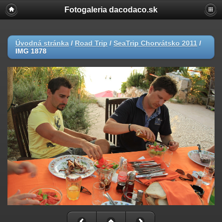
Fotogaleria dacodaco.sk
Úvodná stránka
/
Road Trip
/
SeaTrip Chorvátsko 2011
/
IMG 1878