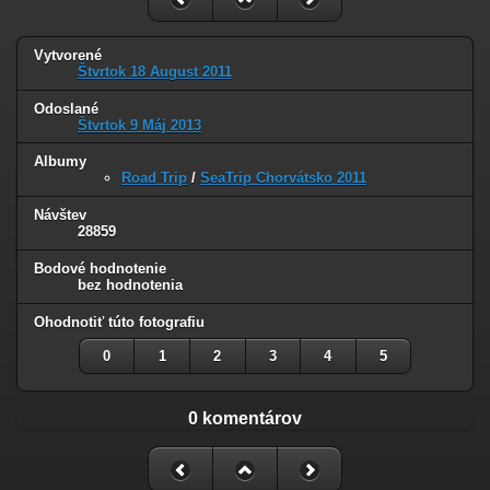
Vytvorené
Štvrtok 18 August 2011
Odoslané
Štvrtok 9 Máj 2013
Albumy
Road Trip
/
SeaTrip Chorvátsko 2011
Návštev
28859
Bodové hodnotenie
bez hodnotenia
Ohodnotiť túto fotografiu
0
1
2
3
4
5
0 komentárov